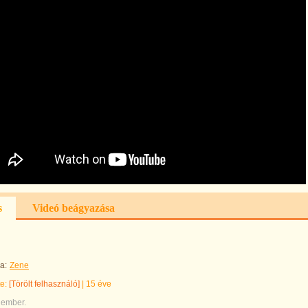
s
Videó beágyazása
a:
Zene
te:
[Törölt felhasználó]
|
15 éve
 ember.