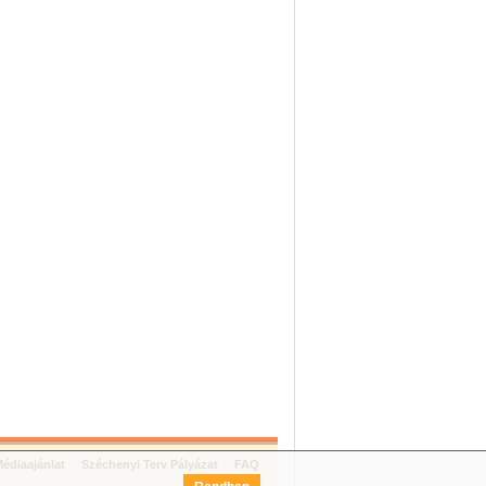
édiaajánlat
Széchenyi Terv Pályázat
FAQ