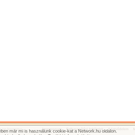
jog fenntartva.
Impresszum
Felhasználási feltételek
Adatvédelem
M
ben már mi is használunk cookie-kat a Network.hu oldalon.