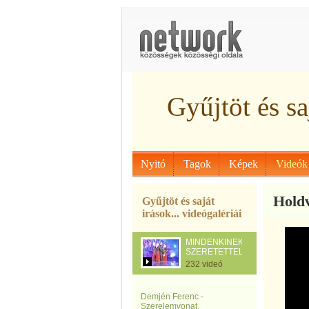
Gyűjtöt és saj
Nyitó
Tagok
Képek
Videók
Holdv
Gyűjtöt és saját
irások... videógalériái
MINDENKINEK
SZERETETTEL
232 videó
Demjén Ferenc -
Szerelemvonat.