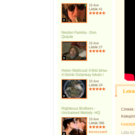
15 éve
Látták:41
Neoton Familia - Don
Quijote
15 éve
Látták:27
Helen Mallicoat: A föld álma-
A Gömb /Sztankay István /
15 éve
Látták:24
Leírá
Righteous Brothers -
Címkék:
Unchained Melody -HQ
Kategóri
15 éve
Látták:386
Feltöltöt
borsicssandor
Látta 62