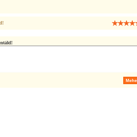
d!
táld!