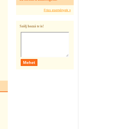
Friss események »
Szólj hozzá te is!