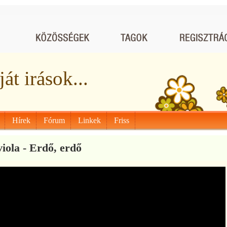
át irások...
Hírek
Fórum
Linkek
Friss
iola - Erdő, erdő