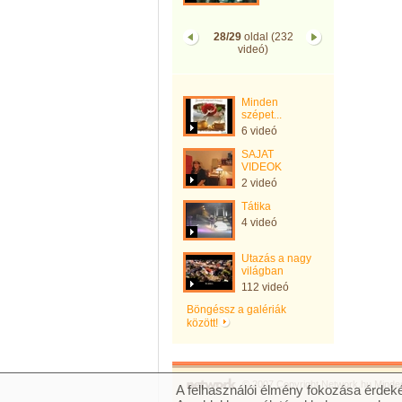
28/29
oldal (232
videó)
Minden
szépet...
6 videó
SAJAT
VIDEOK
2 videó
Tátika
4 videó
Utazás a nagy
világban
112 videó
Böngéssz a galériák
között!
© 2007 Copyright Network.hu Minden 
A felhasználói élmény fokozása érdeké