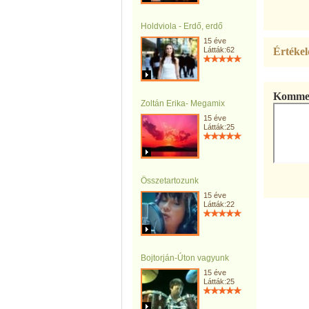
Holdviola - Erdő, erdő
15 éve
Látták:62
Értékel
Kommen
Zoltán Erika- Megamix
15 éve
Látták:25
Összetartozunk
15 éve
Látták:22
Bojtorján-Úton vagyunk
15 éve
Látták:25