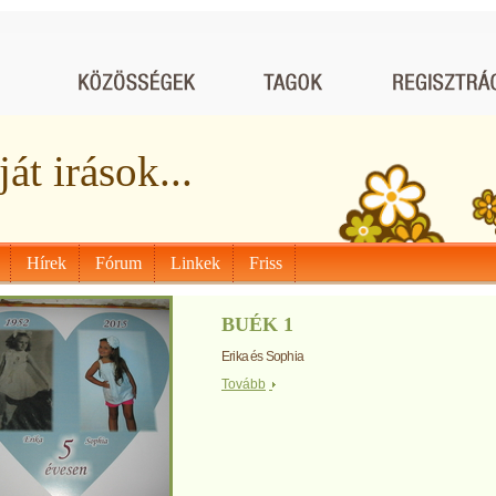
át irások...
Hírek
Fórum
Linkek
Friss
BUÉK 1
Erika és Sophia
Tovább