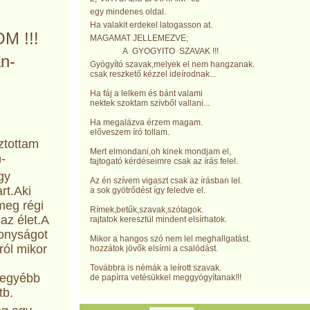
egy mindenes oldal.
Ha valakit erdekel latogasson at.
 !!!
MAGAMAT JELLEMEZVE;
A GYOGYITO SZAVAK !!!
n-
Gyógyító szavak,melyek el nem hangzanak.
csak reszkető kézzel ideírodnak...
Ha fáj a lelkem és bánt valami
nektek szoktam szívből vallani...
Ha megalázva érzem magam.
előveszem író tollam.
ztottam
Mert elmondani,oh kinek mondjam el,
-
fajtogató kérdéseimre csak az írás felel.
gy
Az én szívem vigaszt csak az írásban lel.
art.Aki
a sok gyötrődést így feledve el.
meg régi
Rímek,betűk,szavak,szótagok.
 az élet.A
rajtatok keresztül mindent elsírhatok.
zonyságot
Mikor a hangos szó nem lel meghallgatást.
ról mikor
hozzátok jövők elsírni a csalódást.
Továbbra is némák a leírott szavak.
,egyébb
de papírra vetésükkel meggyógyítanak!!!
tb.