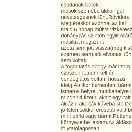
csodának tartok,
mások szemébe akkor igen
nevetségesnek tünt.Röviden:
Megtéréskor azonnal,az ital
majd 6 hónap múlva vizkeresz
dohányzás szintén egyik óráró
másikra megszünt
azóta sem jőtt vissza(még kis
szerüen sem),sőt elvonási tü
sem voltak.
a fogadtatás ahogy már irtam
szószerint.tudni kell én
vendéglátós voltam hosszú
ideig.Amikor bementem bármi
ismerős helyre ,munkahelyre i
mindenki fizetni akart egy italt 
álcázni akarták kávéba stb.De
jó Isten sokkal erősebb voltt
mint bárki vagy bármi.Rettene
környezetbe laktam.Az áldáso
folytatólagossan