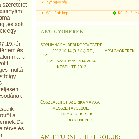
gyöngyvirág
 szeretetet
desanyám
Még több kép
Kép feltölté
mama
ég ,és sok
zek egy
APAI GYÖKEREK
07.19.-én
SOPHIÁNAK A ’’BÉBI KOR’’VÉGÉRE,
gtértem,és
2012.10.14.(0-2 év)-RE ; APAI GYÖKEREK
EGY
galommal a
ÉVSZÁZADBAN: 1914-2014
oltt
KÉSZÜLTT;-2012-
eges multá
stb:igy
G
eljesen
 csodának
ÖSSZEÁLLITOTTA: ERIKA MAMA A
ásodik
MESSZE TÁVOLBÓL.
ŐK A KEREKESEK
rcről a
IDŐ RENDBE !
stennek.De
a térve és
en
AMIT TUDNI LEHET RÓLUK;