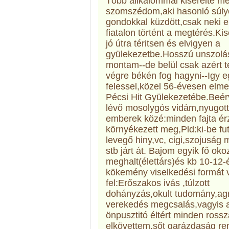
Több allkalommal kisérelte m
szomszédom,aki hasonló súly
gondokkal küzdött,csak neki e
fiatalon történt a megtérés.Ki
jó útra téritsen és elvigyen a
gyülekezetbe.Hosszú unszolás
montam--de belül csak azért 
végre békén fog hagyni--Igy e
felessel,közel 56-évesen elm
Pécsi
Hit Gyülekezetébe.Beérv
lévő mosolygós vidám,nyugott j
emberek közé:minden fajta ér
környékezett meg,Pld:ki-be f
levegő hiny,vc, cigi,szojuság
stb járt át. Bajom egyik fő oko
meghalt(élettárs)és kb 10-12-é
kökemény viselkedési formát 
fel:Erőszakos ivás ,túlzott
dohányzás,okult tudomány,ag
verekedés megcsalás,vagyis 
önpusztitó éltért minden rossz
elkövettem,sőt garázdaság re