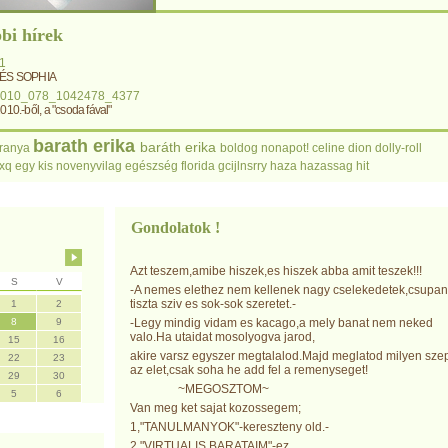
bi hírek
1
 ÉS SOPHIA
2010_078_1042478_4377
010.-ből, a "csoda fával"
barath erika
baráth erika
ranya
boldog nonapot!
celine dion
dolly-roll
xq
egy kis novenyvilag
egészség
florida
gcijlnsrry
haza
hazassag
hit
Gondolatok !
Azt teszem,amibe hiszek,es hiszek abba amit teszek!!!
S
V
-A nemes elethez nem kellenek nagy cselekedetek,csupan
tiszta sziv es sok-sok szeretet.-
1
2
8
9
-Legy mindig vidam es kacago,a mely banat nem neked
valo.Ha utaidat mosolyogva jarod,
15
16
akire varsz egyszer megtalalod.Majd meglatod milyen sze
22
23
az elet,csak soha he add fel a remenyseget!
29
30
~MEGOSZTOM~
5
6
Van meg ket sajat kozossegem;
1,"TANULMANYOK"-kereszteny old.-
2,"VIRTUALIS BARATAIM"-ez