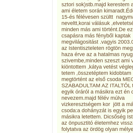
sztori sok)stb.
majd kerestem a
ami életem során kimaradt.É
15-és félévesen szültt nagy
neveltt,korai válásuk ,elvetets
minden más ami történt.De e
csapásra más fényből kaptak
megvilágositást .vagyis 2003.
az Istentiszteleten rögtön me
haza érve az a hatalmas nyu
szivembe,minden szeszt ami v
kiöntottem ,kátya vetést végl
tetem ,összetéptem kidobtam 
megtörtént az első csoda ME
SZABADULTAM AZ ITALTÓL t
egyik óráról a másikra ezt én
nevezem.majd félév múlva
vizkeresztségem kor jött a m
csoda:a dohányzát is egyik pe
másikra letettem. Dicsőség I
az önpusztitó életemhez vissz
folytatva az ördög olyan mély