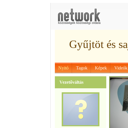
Gyűjtöt és saj
Nyitó
Tagok
Képek
Videók
Vezetőváltás