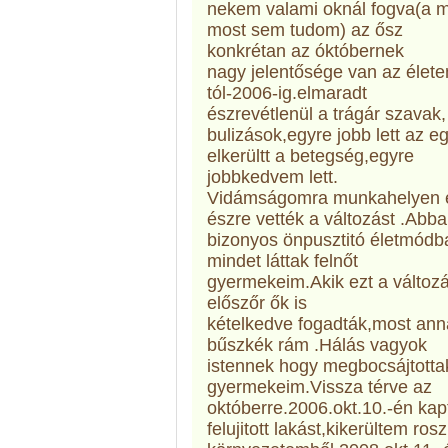
nekem valami oknál fogva(a m
most sem tudom) az ősz
konkrétan az óktóbernek
nagy jelentősége van az élet
tól-2006-ig.elmaradt
észrevétlenül a trágár szavak,
bulizások,egyre jobb lett az 
elkerültt a betegség,egyre
jobbkedvem lett.
Vidámságomra munkahelyen é
észre vették a változást .Abba
bizonyos önpusztitó életmódb
mindet láttak felnőt
gyermekeim.Akik ezt a változá
előszőr ők is
kételkedve fogadták,most ann
bűszkék rám .Hálás vagyok
istennek hogy megbocsájtotta
gyermekeim.Vissza térve az
októberre.2006.okt.10.-én ka
felujitott lakást,kikerültem rosz