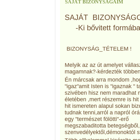
SAJÁT BIZONYSÁGAIM
SAJÁT BIZONYSÁGOM
-Ki bővitett formába
BIZONYSÁG_TÉTELEM !
Melyik az az út amelyet vállas
magamnak?-kérdezték többen
Én márcsak arra mondom ,ho
"igaz"amit Isten is "igaznak " t
szivében hisz nem maradhat 
életében ,mert részemre is hit
hit ismereten alapul sokan bi
tudnak tenni,arról a napról órá
egy "természet fölötti"-erő
megszabaditotta betegségből
szenvedélyektől,démonoktól s