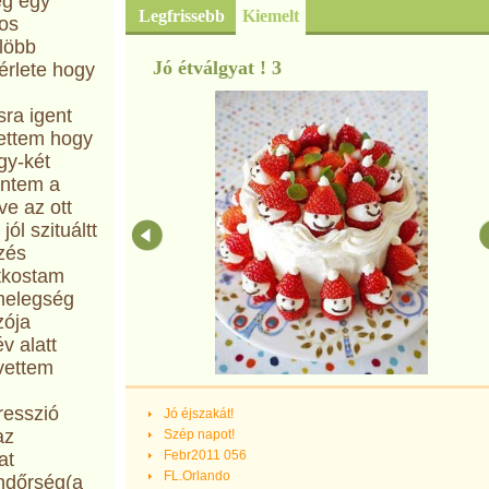
eg egy
Legfrissebb
Kiemelt
os
löbb
Jó étválgyat ! 3
sérlete hogy
ra igent
tettem hogy
gy-két
entem a
e az ott
ól szituáltt
zés
utkostam
 melegség
zója
v alatt
vettem
resszió
Jó éjszakát!
az
Szép napot!
Febr2011 056
at
FL.Orlando
ndőrség(a