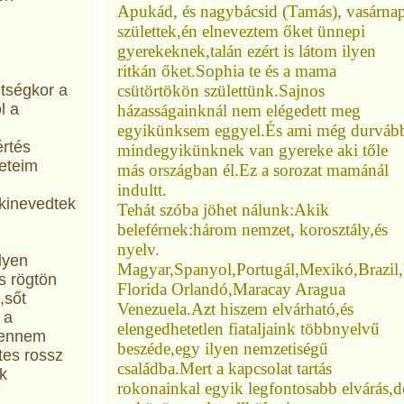
Apukád, és nagybácsid (Tamás), vasárna
születtek,én elneveztem őket ünnepi
gyerekeknek,talán ezért is látom ilyen
ritkán őket.Sophia te és a mama
tségkor a
csütörtökön születtünk.Sajnos
l a
házasságainknál nem elégedett meg
egyikünksem eggyel.És ami még durváb
értés
mindegyikünknek van gyereke aki tőle
neteim
más országban él.Ez a sorozat mamánál
indultt.
,kinevedtek
Tehát szóba jöhet nálunk:Akik
beleférnek:három nemzet, korosztály,és
nyelv.
lyen
Magyar,Spanyol,Portugál,Mexikó,Brazi
s rögtön
Florida Orlandó,Maracay Aragua
,sőt
Venezuela.Azt hiszem elvárható,és
 a
elengedhetetlen fiataljaink többnyelvű
 bennem
beszéde,egy ilyen nemzetiségű
tes rossz
családba.Mert a kapcsolat tartás
k
rokonainkal egyik legfontosabb elvárás,d