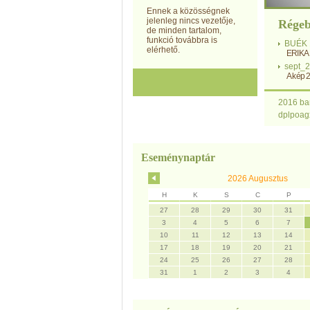
Ennek a közösségnek
jelenleg nincs vezetője,
Régeb
de minden tartalom,
funkció továbbra is
BUÉK 
elérhető.
ERIKA
sept_
A kép 2
2016
ba
dplpoag
Eseménynaptár
2026 Augusztus
H
K
S
C
P
27
28
29
30
31
3
4
5
6
7
10
11
12
13
14
17
18
19
20
21
24
25
26
27
28
31
1
2
3
4