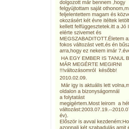
dolgozott már bennem ,hogy
felgyújtottam saját othonom,m
feljelentettem magam és közv
okozásért két évre itéltek letö
kellett felfüggesztetek.itt a Jó
elérte szivemet és
MEGSZABADITOTT.Életem az
fokos változást vett.és én bű
arra,hogy ez nekem imár 7.éve
HA EGY EMBER IS TANUL 
MÁR MEGÉRTE MEGIRNI
!!!változásomról később!
2010.02.09.
Már igy is aktuális lett volna,m
oldalon a bizonyságomnál
a folytatást
megigértem.Most leirom a hé
változást:2003.07.19.--2010.07
év).
Először is avval kezdeném:Ho
azonnali két szabadulás amit 