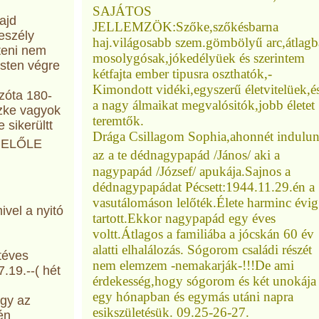
SAJÁTOS
ajd
JELLEMZÖK:Szőke,szőkésbarna
eszély
haj.világosabb szem.gömbölyű arc,átlagb
lteni nem
mosolygósak,jókedélyüek és szerintem
 Isten végre
kétfajta ember tipusra oszthatók,-
Kimondott vidéki,egyszerű életvitelüek,é
óta 180-
a nagy álmaikat megvalósitók,jobb életet
szke vagyok
teremtők.
 sikerültt
Drága Csillagom Sophia,ahonnét indulu
BELŐLE
az
a te dédnagypapád /János/ aki a
nagypapád /József/ apukája.Sajnos a
dédnagypapádat Pécsett:1944.11.29.én a
vasutálomáson lelőték.Élete harminc évig
ivel a nyitó
tartott.Ekkor nagypapád egy éves
voltt.Átlagos a familiába a jócskán 60 év
alatti elhalálozás. Sógorom családi részét
téves
nem elemzem -nemakarják-!!!De ami
.19.--( hét
érdekesség,hogy sógorom és két unokája
egy hónapban és egymás utáni napra
gy az
esikszületésük. 09.25-26-27.
én