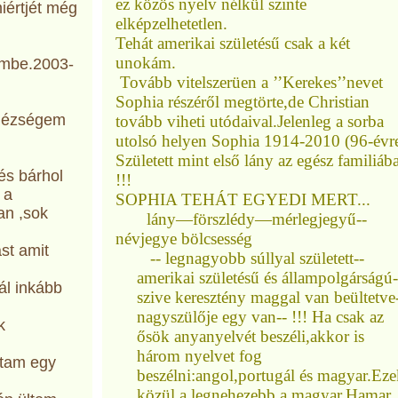
ez közös nyelv nélkül szinte
iértjét még
elképzelhetetlen.
Tehát amerikai születésű csak a két
unokám.
embe.2003-
Tovább vitelszerüen a ’’Kerekes’’nevet
Sophia részéről megtörte,de Christian
egézségem
tovább viheti utódaival.Jelenleg a sorba
utolsó helyen Sophia 1914-2010 (96-évr
Született mint első lány az egész familiáb
s bárhol
!!!
 a
SOPHIA TEHÁT EGYEDI MERT...
an ,sok
lány—förszlédy—mérlegjegyű--
névjegye bölcsesség
st amit
-- legnagyobb súllyal született--
amerikai születésű és állampolgárságú-
ál inkább
szive keresztény maggal van beültetve
nagyszülője egy van-- !!! Ha csak az
k
ősök anyanyelvét beszéli,akkor is
három nyelvet fog
ptam egy
beszélni:angol,portugál és magyar.Ez
közül a legnehezebb a magyar.Hamar